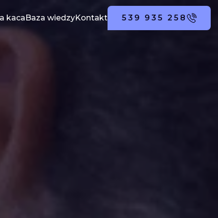
a kaca
Baza wiedzy
Kontakt
539 935 258