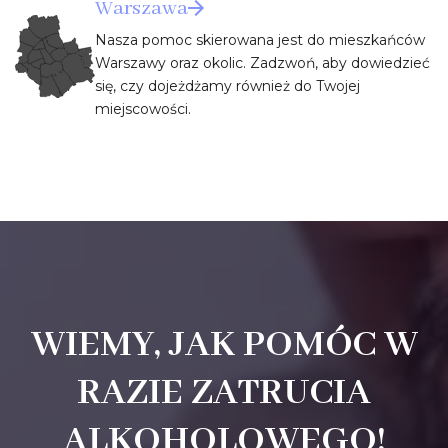
Warszawa
Nasza pomoc skierowana jest do mieszkańców
Warszawy oraz okolic. Zadzwoń, aby dowiedzieć
się, czy dojeżdżamy również do Twojej
miejscowości.
WIEMY, JAK POMÓC W
RAZIE ZATRUCIA
ALKOHOLOWEGO!