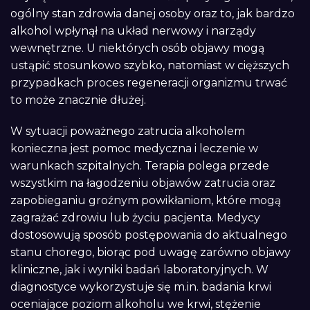
ogólny stan zdrowia danej osoby oraz to, jak bardzo
alkohol wpłynął na układ nerwowy i narządy
wewnętrzne. U niektórych osób objawy mogą
ustąpić stosunkowo szybko, natomiast w cięższych
przypadkach proces regeneracji organizmu trwać
to może znacznie dłużej.
W sytuacji poważnego zatrucia alkoholem
konieczna jest pomoc medyczna i leczenie w
warunkach szpitalnych. Terapia polega przede
wszystkim na łagodzeniu objawów zatrucia oraz
zapobieganiu groźnym powikłaniom, które mogą
zagrażać zdrowiu lub życiu pacjenta. Medycy
dostosowują sposób postępowania do aktualnego
stanu chorego, biorąc pod uwagę zarówno objawy
kliniczne, jak i wyniki badań laboratoryjnych. W
diagnostyce wykorzystuje się m.in. badania krwi
oceniające poziom alkoholu we krwi, stężenie